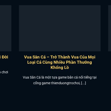
Đặt Cược Đỉnh Cao – Trải Nghiệm Đỉnh Nhất
ời
Vua Săn Cá – Trở Thành Vua Của Mọi
G
Loại Cá Cùng Nhiều Phần Thưởng
 việc xây dựng uy tín và niềm tin với khách hàng. Cổng game
Khổng Lồ
hơi
G
hức quốc tế uy tín về bảo mật thông tin và an toàn game.
Đồn
Vua Săn Cá là một tựa game bắn cá nổi tiếng tại
 vận hành, từ hệ thống game, khuyến mãi đến các chính sách bả
cổng game thienduongtrochoi, [...]
 vời hơn của Thiên Đường Trò Chơi
ao tác