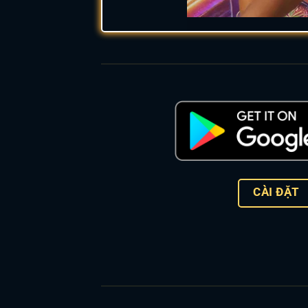
Từ khi ra mắt,
TDTC
đã nhanh chóng thu 
hiện đại. Từ đó, cổng game này đã nhan
Nam Á nói chung.
CÀI ĐẶT