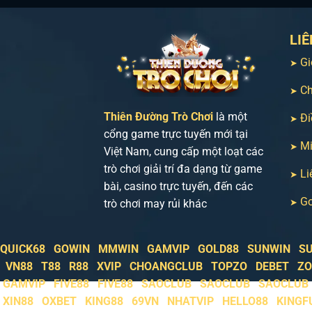
Thiên Đường Trò Chơi
được thiết kế với
trò chơi mà không gặp khó khăn. Các mục
cách nhanh chóng.
LIÊ
Gi
Ch
Thiên Đường Trò Chơi
là một
Đi
cổng game trực tuyến mới tại
Mi
Việt Nam, cung cấp một loạt các
trò chơi giải trí đa dạng từ game
Li
bài, casino trực tuyến, đến các
Go
trò chơi may rủi khác
QUICK68
GOWIN
MMWIN
GAMVIP
GOLD88
SUNWIN
S
VN88
T88
R88
XVIP
CHOANGCLUB
TOPZO
DEBET
ZO
GAMVIP
FIVE88
FIVE88
SAOCLUB
SAOCLUB
SAOCLUB
XIN88
OXBET
KING88
69VN
NHATVIP
HELLO88
KINGF